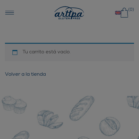
Saltar al contenido
(0)
Tu carrito está vacío.
Volver a la tienda