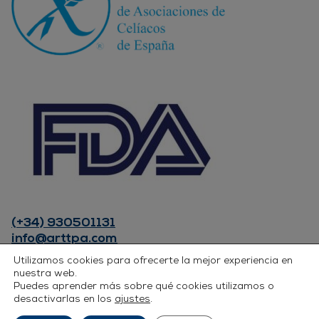
(+34) 930501131
info@arttpa.com
INSTAGRAM
Utilizamos cookies para ofrecerte la mejor experiencia en
FACEBOOK
nuestra web.
Puedes aprender más sobre qué cookies utilizamos o
LINKEDIN
desactivarlas en los
ajustes
.
Política de privacidad
Política de Cookies