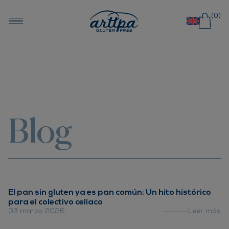
Saltar al contenido
(0)
Blog
El pan sin gluten ya es pan común: Un hito histórico
para el colectivo celíaco
03 marzo 2026
Leer más