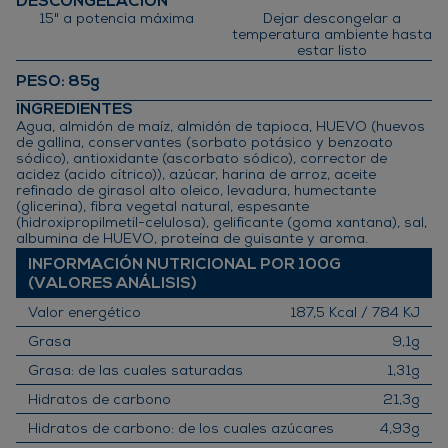
DESCONGELACIÓN
15" a potencia máxima
Dejar descongelar a
temperatura ambiente hasta
estar listo
PESO
: 85g
INGREDIENTES
Agua, almidón de maíz, almidón de tapioca, HUEVO (huevos
de gallina, conservantes (sorbato potásico y benzoato
sódico), antioxidante (ascorbato sódico), corrector de
acidez (acido cítrico)), azúcar, harina de arroz, aceite
refinado de girasol alto oleico, levadura, humectante
(glicerina), fibra vegetal natural, espesante
(hidroxipropilmetil-celulosa), gelificante (goma xantana), sal,
albumina de HUEVO, proteína de guisante y aroma.
INFORMACIÓN NUTRICIONAL POR 100G
(VALORES ANÁLISIS)
Valor energético
187,5 Kcal / 784 KJ
Grasa
9,1g
Grasa: de las cuales saturadas
1,31g
Hidratos de carbono
21,3g
Hidratos de carbono: de los cuales azúcares
4,93g