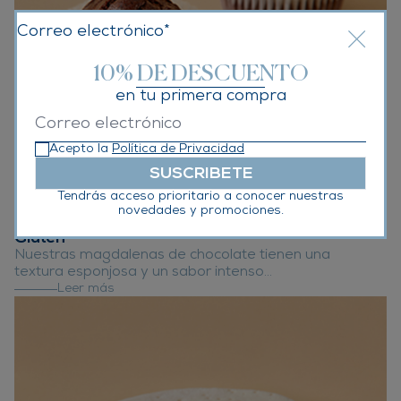
Correo electrónico*
10% DE DESCUENTO
en tu primera compra
Acepto la
Política de Privacidad
SUSCRIBETE
Tendrás acceso prioritario a conocer nuestras
novedades y promociones.
Magdalenas de cacao y chips de chocolate Sin
Gluten
Nuestras magdalenas de chocolate tienen una
textura esponjosa y un sabor intenso...
Leer más